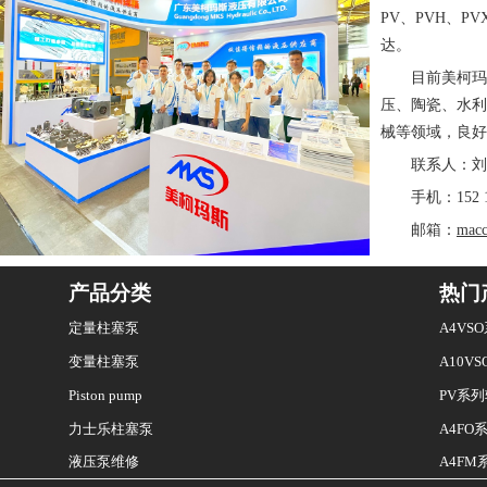
PV、PVH、P
达。
目前美柯玛
压、陶瓷、水利
械等领域，良好
联系人：
手机：152 1
邮箱：
mac
产品分类
热门
定量柱塞泵
A4V
变量柱塞泵
A10V
Piston pump
PV系
A4F
力士乐柱塞泵
液压泵维修
A4F