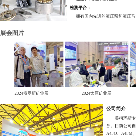
检测平台：
拥有国内先进的液压泵和液压马
展会图片
2024俄罗斯矿业展
2024太原矿业展
公司简介
美柯玛斯专
务。目前公司自主
A4FO、A4FM